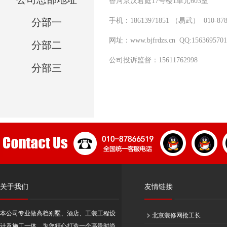
香河京汉君庭17号楼1单元603室
分部一
手机：18613971851 （易武） 010-878
网址：www.bjfrdzs.cn QQ:1563695701
分部二
公司投诉监督：15611762998
分部三
关于我们
友情链接
本公司专业做高档别墅、酒店、工装工程设
北京装修网抢工长
计及施工一体，为您精心打造一个高贵时尚