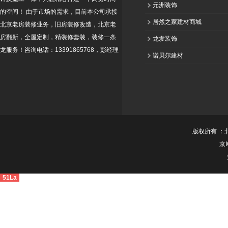
元洲装饰
的空间！ 由于市场的需求，目前本公司承接
居然之家建材商城
北京老房装修业务，旧房装修改造，北京老
房翻新，全屋定制，精装修套装，装修一条
龙发装饰
龙服务！咨询电话：13391865768，彭经理
诺贝尔建材
版权所有 ：
京I
51La