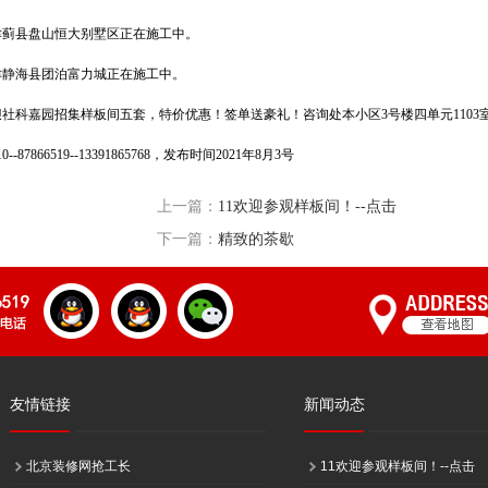
津蓟县盘山恒大别墅区正在施工中。
津静海县团泊富力城正在施工中。
坝社科嘉园招集样板间五套，特价优惠！签单送豪礼！咨询处本小区3号楼四单元1103
--87866519--13391865768，发布时间2021年8月3号
上一篇：
11欢迎参观样板间！--点击
下一篇：
精致的茶歇
友情链接
新闻动态
北京装修网抢工长
11欢迎参观样板间！--点击