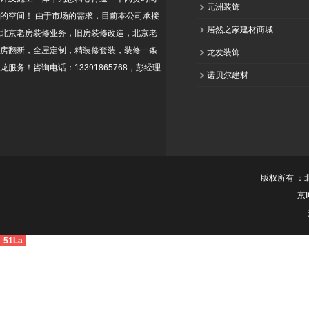
元洲装饰
的空间！ 由于市场的需求，目前本公司承接
居然之家建材商城
北京老房装修业务，旧房装修改造，北京老
房翻新，全屋定制，精装修套装，装修一条
龙发装饰
龙服务！咨询电话：13391865768，彭经理
诺贝尔建材
版权所有 ：
京I
51La