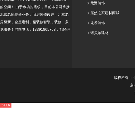
元洲装饰
的空间！ 由于市场的需求，目前本公司承接
居然之家建材商城
北京老房装修业务，旧房装修改造，北京老
房翻新，全屋定制，精装修套装，装修一条
龙发装饰
龙服务！咨询电话：13391865768，彭经理
诺贝尔建材
版权所有 ：
京I
51La