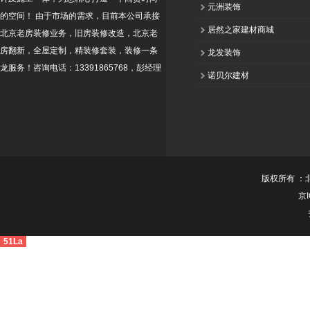
元洲装饰
的空间！ 由于市场的需求，目前本公司承接
居然之家建材商城
北京老房装修业务，旧房装修改造，北京老
房翻新，全屋定制，精装修套装，装修一条
龙发装饰
龙服务！咨询电话：13391865768，彭经理
诺贝尔建材
版权所有 ：
京I
51La